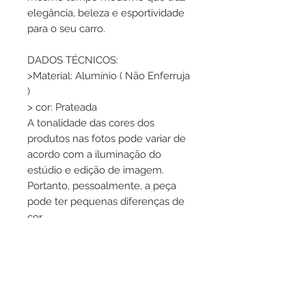
elegância, beleza e esportividade
para o seu carro.
DADOS TÉCNICOS:
>Material: Alumínio ( Não Enferruja
)
> cor: Prateada
A tonalidade das cores dos
produtos nas fotos pode variar de
acordo com a iluminação do
estúdio e edição de imagem.
Portanto, pessoalmente, a peça
pode ter pequenas diferenças de
cor.
>Entrada: 2,6 polegadas
>Saída: 3 polegadas
>Comprimento: 12 cm
>Diâmetro: 6,35 cm