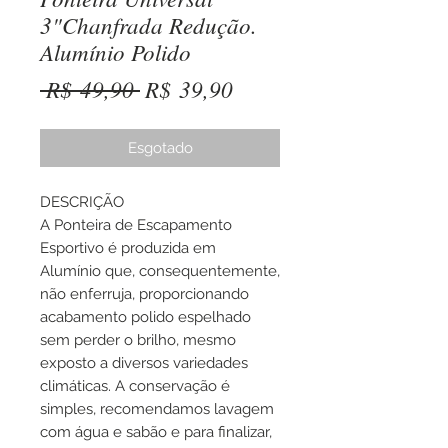
3"Chanfrada Redução.
Alumínio Polido
Preço
Preço
 R$ 49,90 
R$ 39,90
normal
promocional
Esgotado
DESCRIÇÃO
A Ponteira de Escapamento
Esportivo é produzida em
Alumínio que, consequentemente,
não enferruja, proporcionando
acabamento polido espelhado
sem perder o brilho, mesmo
exposto a diversos variedades
climáticas. A conservação é
simples, recomendamos lavagem
com água e sabão e para finalizar,