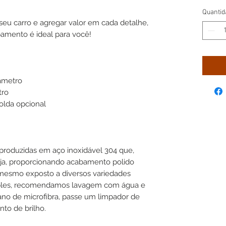
Quantid
seu carro e agregar valor em cada detalhe,
amento é ideal para você!
iâmetro
tro
solda opcional
produzidas em aço inoxidável 304 que,
ja, proporcionando acabamento polido
 mesmo exposto a diversos variedades
imples, recomendamos lavagem com água e
pano de microfibra, passe um limpador de
to de brilho.