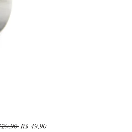
Preço
Preço
129,90 
R$ 49,90