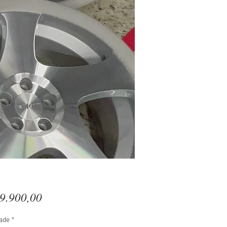
Preço
9.900,00
ade
*