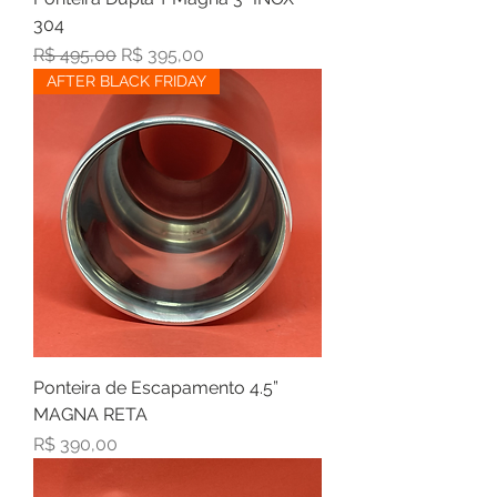
304
Preço normal
Preço promocional
R$ 495,00
R$ 395,00
AFTER BLACK FRIDAY
Ponteira de Escapamento 4.5”
MAGNA RETA
Preço
R$ 390,00