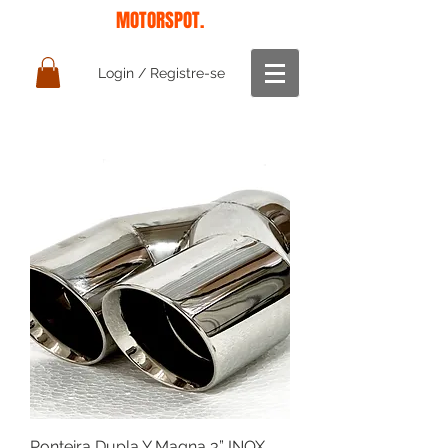
MOTORSPOT.
Login / Registre-se
Ponteira Dupla Y Magna 3” INOX