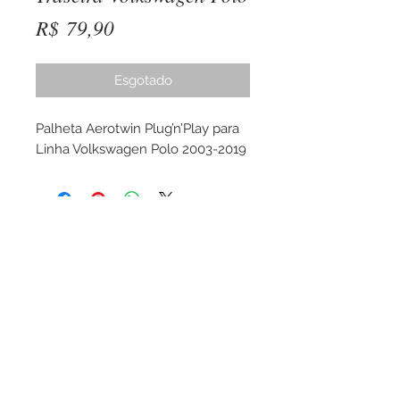
Preço
R$ 79,90
Esgotado
Palheta Aerotwin Plug’n’Play para 
Linha Volkswagen Polo 2003-2019
Whatsapp:
(11)94088-1322
E-mail:
contato@motorspot.net
© Copyright MOTORSPOT CNPJ:11.162.157/0001-30