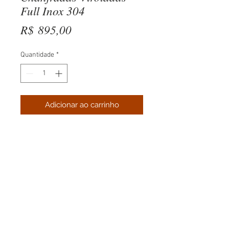
Full Inox 304
Preço
R$ 895,00
Quantidade
*
Adicionar ao carrinho
Whatsapp:
(11)94088-1322
E-mail:
contato@motorspot.net