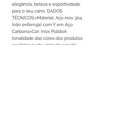
elegância, beleza e esportividade 
para o seu carro. DADOS 
TÉCNICOS:>Material: Aço inox 304 
(não enferruja) com Y em Aço 
Carbono>Cor: Inox PolidoA 
tonalidade das cores dos produtos 
nas fotos pode variar de acordo 
com a iluminação do estúdio e 
edição de imagem. Portanto, 
pessoalmente, a peça pode ter 
pequenas diferenças de cor. 
>Entrada: 2.5 polegadas>Saída: 3 
polegadas>Comprimento: 23cm 
CARROS COMPATÍVEISProduto de 
aplicação universal para 
escapamento com saída de 2,5 
polegadas. - As imagens 
publicadas neste anúncio são 
REAIS.