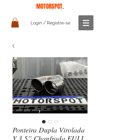
MOTORSPOT.
Login / Registre-se
Ponteira Dupla Virolada
Y 3.5” Chanfrada FULL