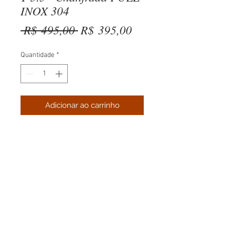
INOX 304
Preço
Preço
 R$ 495,00 
R$ 395,00
normal
promocional
Quantidade
*
Adicionar ao carrinho
Whatsapp:
(11)94088-1322
E-mail:
contato@motorspot.net