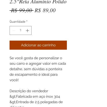
2.5"Reta Aluminio Polido
Preço
Preço
 R$ 99,00 
R$ 89,00
normal
promocional
Quantidade
*
Adicionar ao carrinho
Se você gosta de personalizar o
seu carro e agregar valor em cada
detalhe, sem dúvidas a ponteira
de escapamento é ideal para
você!
Descrição do vendedor
&gt;Fabricada em aço inox 304
&gt;Entrada de 2.5 polegadas de