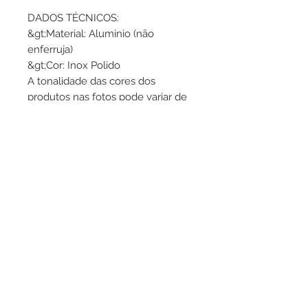
DADOS TÉCNICOS:
&gt;Material: Aluminio (não
enferruja)
&gt;Cor: Inox Polido
A tonalidade das cores dos
produtos nas fotos pode variar de
acordo com a iluminação do
estúdio e edição de imagem.
Portanto, pessoalmente, a peça
pode ter pequenas diferenças de
cor.
&gt;Entrada: 2,5 polegadas
&gt;Saída: 2.5 polegadas
&gt;Comprimento: 12cm
CARROS COMPATÍVEIS
Produto de aplicação universal
para escapamento com saída de