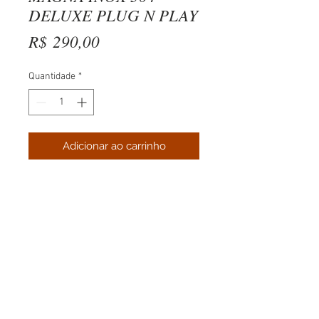
DELUXE PLUG N PLAY
Preço
R$ 290,00
Quantidade
*
Adicionar ao carrinho
Whatsapp:
(11)94088-1322
E-mail:
contato@motorspot.net